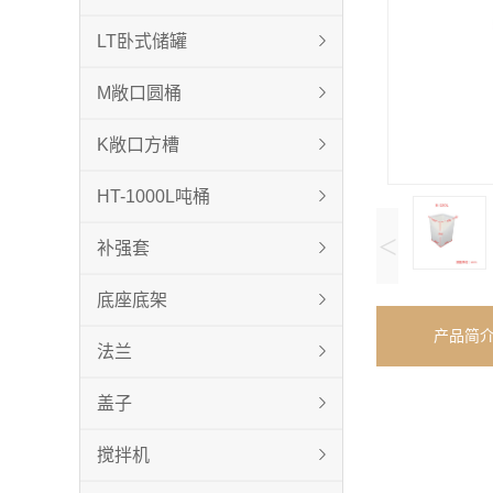
LT卧式储罐
M敞口圆桶
K敞口方槽
HT-1000L吨桶
<
补强套
底座底架
产品简
法兰
盖子
搅拌机