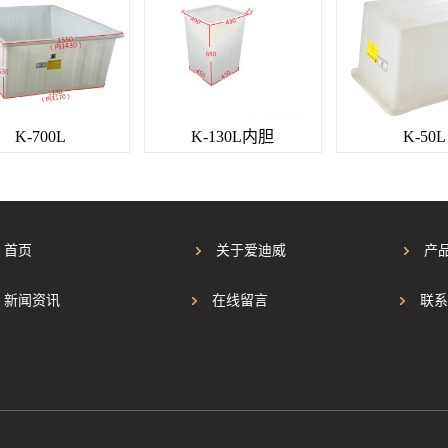
-700L
K-130L内胆
K-50L
首页
关于爱迪威
产
新闻资讯
在线留言
联系