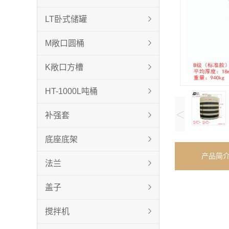
LT卧式储罐
M敞口圆桶
K敞口方槽
HT-1000L吨桶
<
补强套
底座底架
产品简
法兰
盖子
搅拌机